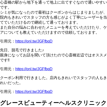
心斎橋の駅から地下を通って地上に出てすぐなので通いやすい
です。
シミが気になったので最初はクーポンからはじまりましたが、
院内もきれいでスタッフの方も感じがよく丁寧にレーザーを当
てていただけるので継続して通っております。
また自分の悩みに合わせたメニューを考えていただけたり、ケ
アについても教えていただけますので信頼しております。
引用元：
https://onl.tw/JGFfbqD
先日、脱毛で行きました♪
親身になってお話を聞いて頂けたので心斎橋近辺ではオススメ
です‼
引用元：
https://onl.tw/JGFfbqD
クーポン利用で行きました。店内もきれいでスタッフの人もき
れいだった。
引用元：
https://onl.tw/JGFfbqD
グレースビューティーヘルスクリニック