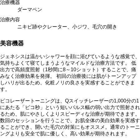
治療機器
ダーマペン
治療内容
ニキビ跡やクレーター、小ジワ、毛穴の開き
美容機器
ジェネシスは温かいシャワーを顔に浴びているような感覚で、
気持ちよくて寝てしまうようなマイルドな治療方法です。 低
出力で高頻度照射（1秒間に8～10ショット）することで、痛
みなく治療効果を発揮。 初回の治療後には肌がトーンアップ
しハリが出るため、化粧ノリの良さを実感することができま
す。
ピコレーザートーニングは、Qスイッチレーザーの1,000分の1
にあたる「ピコ秒」という短いパルス幅の弱い出力で照射され
るため、肌にやさしくよりスピーディな治療が期待できます。
数回のセッションを行うことで、お肌全体の美白効果を実感す
ることができ、開いた毛穴の対策にもオススメ。通常のトーニ
ングよりも安全で肌に優しく、高い効果が期待されます。