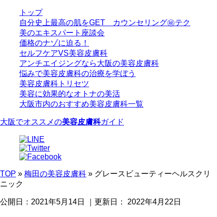
トップ
自分史上最高の肌をGET カウンセリング㊙テク
美のエキスパート座談会
価格のナゾに迫る！
セルフケアVS美容皮膚科
アンチエイジングなら大阪の美容皮膚科
悩みで美容皮膚科の治療を学ぼう
美容皮膚科トリセツ
美容に効果的なオトナの美活
大阪市内のおすすめ美容皮膚科一覧
大阪
でオススメの
美容皮膚科
ガイド
TOP
»
梅田の美容皮膚科
»
グレースビューティーヘルスクリ
ニック
公開日：
2021年5月14日
｜更新日：
2022年4月22日