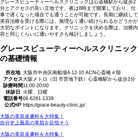
グレースビューティーヘルスクリニックは心斎橋駅から徒歩2
分とアクセスの良い立地です。夜は8時まで開業しており、仕
事で遅くなった場合でも通うことが可能です。長期に継続して
美容治療を受ける際には、無理なく通い続けられるかどうかが
大切なポイントになります。クリニックを決める際は、治療内
容と同じくらいに通いやすさも検討しましょう。
グレースビューティーヘルスクリニック
の基礎情報
所在地
大阪市中央区南船場4-12-10 ACN心斎橋４階
アクセス
大阪メトロ（旧 市営地下鉄）心斎橋駅から徒歩2分
診療時間
11:00-20:00
休診日
火曜、日曜
電話番号
06-6281-1339
公式HP
https://grace-beauty-clinic.jp/
大阪の美容皮膚科を大特集！
自分史上最高の美肌を
目指そう
大阪の美容皮膚科を大特集！