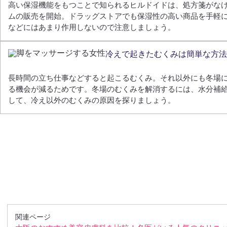
高い保湿機能をもつことで知られるヒルドイドは、処方箋がな
ムの販売を開始。ドラッグストアでも保湿性の高い商品を手軽
などにはあまり作用しないので注意しましょう。
冷えで起きたむくみは簡単な方法
長時間の立ち仕事などすると起こるむくみ。それ以外にも冬場
る機会が減るためです。冬場のむくみを解消するには、水分補
して、冷え以外のむくみの原因を探りましょう。
関連ページ