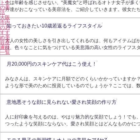
トナ
今は年齢を感じさせない、“美魔女”と呼ばれるオトナ女子が多
の美
方達がおこなっている美容法を、ご紹介していきます。彼女た
活
大阪
市内
知っておきたい10歳若返るライフスタイル
のお
すす
め美
大人の女性の美しさを引き出してくれるのは、何もアイテムば
容皮
膚科
は、色々なことに気をつけている美意識の高い女性のライフス
一覧
月20,000円のスキンケア代はこう使え！
みなさんは、スキンケアに月額でどのくらいかかっていますか？現
ような形で美のために投資しているのでしょうか？ここでは、
意地悪そうな顔に見られない愛され笑顔の作り方
人に好印象を与えるのは、やはり魅力的な笑顔でしょう！でも
つったような笑顔にならない、愛され笑顔とはどんなものかに