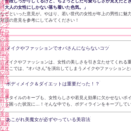
「普段しっかりしてるけど、ちょっとした可愛らしさが見えたと
皮膚
科
「大人の女性にしかない落ち着いた色気。」
アン
などといった意見が。やはり、若い世代の女性が年上の男性に魅
チエ
対談の意見を参考にしてみてください！
イジ
ング
なら
大阪
の美
容皮
メイクやファッションでオバさんにならないコツ
膚科
悩み
で美
メイクやファッションは、女性の美しさを引き立たせてくれる重
容皮
膚科
ここでは、“オバさん”を演出してしまうメイクやファッション
の治
療を
学ぼ
ボディメイク＆ダイエットは重要だった！？
う
美容
皮膚
スタイルのキープも、女性らしさや若見え効果に欠かせないポ
科ト
う困った状況に…！そんな中でも、ボディラインをキープして
リセ
ツ
美容
に効
あこがれ美魔女が必ずやっている美容法
果的
なオ