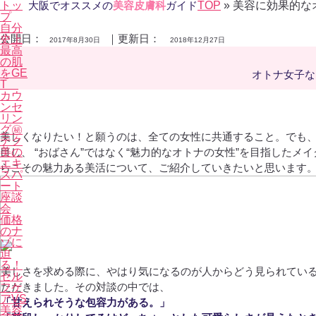
トッ
大阪
でオススメの
美容皮膚科
ガイド
TOP
»
美容に効果的な
プ
自分
公開日：
｜更新日：
史上
2017年8月30日
2018年12月27日
最高
の肌
をGE
オトナ女子な
T
カウ
ンセ
リン
グ㊙
美しくなりたい！と願うのは、全ての女性に共通すること。でも
テク
美の
目し、 “おばさん”ではなく“魅力的なオトナの女性”を目指した
エキ
らこその魅力ある美活について、ご紹介していきたいと思います
スパ
ート
座談
会
価格
のナ
ゾに
迫
る！
美しさを求める際に、やはり気になるのが人からどう見られている
セル
ただきました。その対談の中では、
フケ
アVS
「甘えられそうな包容力がある。」
美容