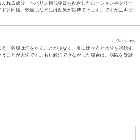
含まれる成分、ヘパリン類似物質を配合したローションやクリー
イドと同様、乾燥肌などには効果が期待できます。ですがニキビ
1,795 views
加え、冬場は汗をかくことが少なく、夏に比べると水分を補給す
いうことが大切です。もし解消できなかった場合は、病院を受診