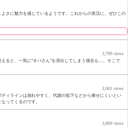
こよさに魅力を感じているようです。これからの美活に、ぜひこの
3,799 views
えると、一気に“オバさん”を演出してしまう場合も…。そこで
3,001 views
ボディラインは崩れやすく、代謝の低下などから痩せにくいとい
となってくるのです。
3,899 views