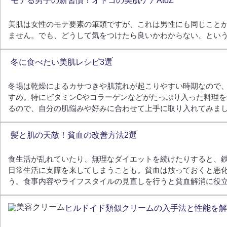
モテる男子の新習慣！オトコの美肌ケアAtoZ
美肌は女性のモテ要素の筆頭ですが、これは男性にも同じこと
ません。でも、どうして気をつけたら良いかわからない、とい
冬に食べたい美肌レシピ3選
冬場は乾燥によるカサつきや肌荒れが起こりやすい時期なので
すめ。特にビタミンCやコラーゲンなどがたっぷり入った料理
るので、自分の肌悩みや好みに合わせて上手に取り入れてみま
髪と肌の天敵！貧血の改善方法2選
食生活が乱れていたり、無理なダイエットを続けたりすると、
日常生活に支障を来してしまうことも。貧血は放っておくと悪
う。食事内容やライフスタイルの見直しを行うと貧血解消に役
ヒルドイド類似クリームの入手法と性能を解