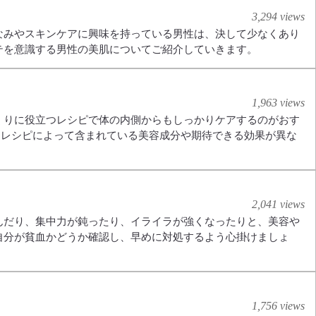
3,294 views
なみやスキンケアに興味を持っている男性は、決して少なくあり
テを意識する男性の美肌についてご紹介していきます。
1,963 views
くりに役立つレシピで体の内側からもしっかりケアするのがおす
。レシピによって含まれている美容成分や期待できる効果が異な
2,041 views
んだり、集中力が鈍ったり、イライラが強くなったりと、美容や
自分が貧血かどうか確認し、早めに対処するよう心掛けましょ
1,756 views