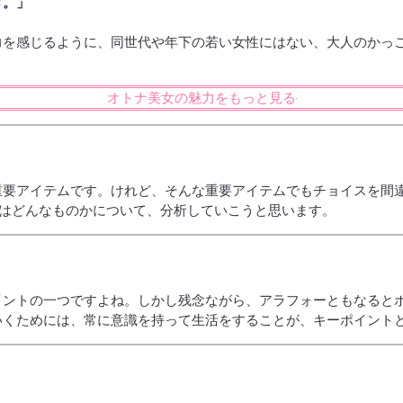
き。」
力を感じるように、同世代や年下の若い女性にはない、大人のかっ
オトナ美女の魅力をもっと見る
要アイテムです。けれど、そんな重要アイテムでもチョイスを間違
とはどんなものかについて、分析していこうと思います。
イントの一つですよね。しかし残念ながら、アラフォーともなると
いくためには、常に意識を持って生活をすることが、キーポイント