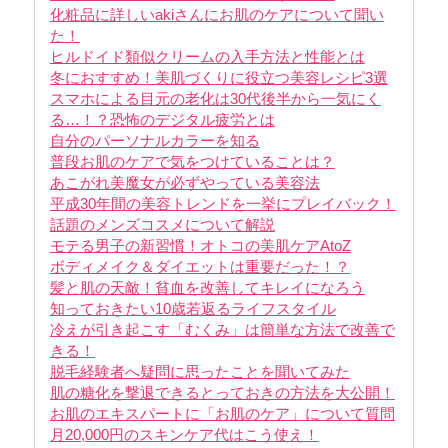
化粧品に詳しいakiさんにお肌のケアについて聞い
た！
ヒルドイド類似クリームの入手方法と性能とは
冬におすすめ！美肌づくりに役立つ美容レシピ3選
スマホによる目元の老化は30代後半から一気にく
る…！？恐怖のデジタル疲労とは
自分のパーソナルカラーを知る
普段お肌のケアで気をつけていることは？
あこがれ美魔女が必ずやっている美容法
平成30年間の美容トレンドを一挙にプレイバック！
話題のメンズコスメについて解説
モテる男子の新習慣！オトコの美肌ケアAtoZ
ボディメイク＆ダイエットは重要だった！？
髪と肌の天敵！貧血を改善してキレイになろう
知っておきたい10歳若返るライフスタイル
冷えが引き起こす「むくみ」は簡単な方法で改善で
きる！
脱毛経験者へ疑問に思ったことを聞いてみた
肌の糖化を撃退できるとっておきの方法を大公開！
お肌のエキスパートに「お肌のケア」について質問
月20,000円のスキンケア代はこう使え！