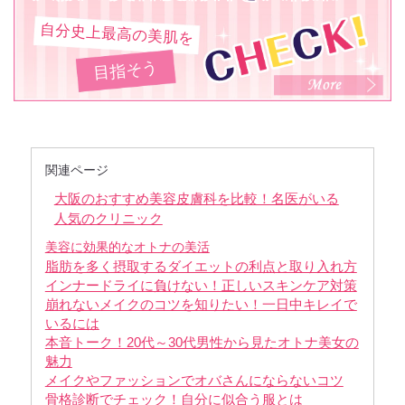
自分史上最高の美肌を
目指そう
関連ページ
大阪のおすすめ美容皮膚科を比較！名医がいる
人気のクリニック
美容に効果的なオトナの美活
脂肪を多く摂取するダイエットの利点と取り入れ方
インナードライに負けない！正しいスキンケア対策
崩れないメイクのコツを知りたい！一日中キレイで
いるには
本音トーク！20代～30代男性から見たオトナ美女の
魅力
メイクやファッションでオバさんにならないコツ
骨格診断でチェック！自分に似合う服とは