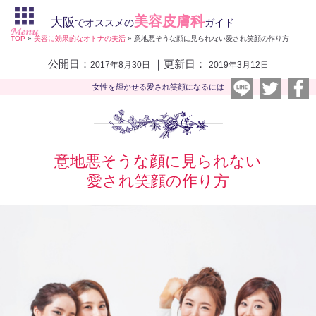
美容皮膚科
大阪
でオススメの
ガイド
TOP
»
美容に効果的なオトナの美活
»
意地悪そうな顔に見られない愛され笑顔の作り方
公開日：
｜更新日：
2017年8月30日
2019年3月12日
女性を輝かせる愛され笑顔になるには
意地悪そうな顔に見られない
愛され笑顔の作り方