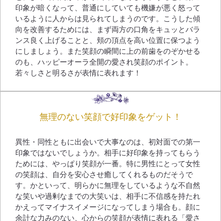
印象が暗くなって、普通にしていても機嫌が悪く怒って
いるように人からは見られてしまうのです。こうした傾
向を改善するためには、まず両方の口角をキュッとバラ
ンス良く上げることと、頬の頂点を高い位置に保つよう
にしましょう。また笑顔の瞬間に上の前歯をのぞかせる
のも、ハッピーオーラ全開の愛され笑顔のポイント。
若々しさと明るさが表情に表れます！
無理のない笑顔で好印象をゲット！
異性・同性ともに出会いで大事なのは、初対面での第一
印象ではないでしょうか。相手に好印象を持ってもらう
ためには、やっぱり笑顔が一番。特に男性にとって女性
の笑顔は、自分を安心させ癒してくれるものだそうで
す。かといって、明らかに無理をしているような不自然
な笑いや過剰なまでの大笑いは、相手に不信感を持たれ
かえってマイナスイメージになってしまう場合も。顔に
余計な力みのない、心からの笑顔が表情に表れる「愛さ