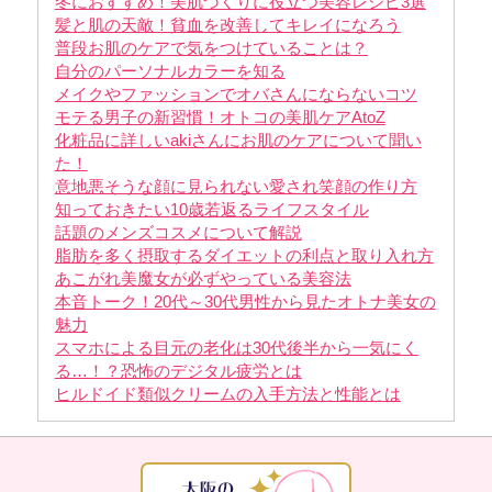
冬におすすめ！美肌づくりに役立つ美容レシピ3選
髪と肌の天敵！貧血を改善してキレイになろう
普段お肌のケアで気をつけていることは？
自分のパーソナルカラーを知る
メイクやファッションでオバさんにならないコツ
モテる男子の新習慣！オトコの美肌ケアAtoZ
化粧品に詳しいakiさんにお肌のケアについて聞い
た！
意地悪そうな顔に見られない愛され笑顔の作り方
知っておきたい10歳若返るライフスタイル
話題のメンズコスメについて解説
脂肪を多く摂取するダイエットの利点と取り入れ方
あこがれ美魔女が必ずやっている美容法
本音トーク！20代～30代男性から見たオトナ美女の
魅力
スマホによる目元の老化は30代後半から一気にく
る…！？恐怖のデジタル疲労とは
ヒルドイド類似クリームの入手方法と性能とは