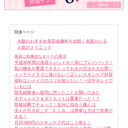
目指そう
関連ページ
大阪のおすすめ美容皮膚科を比較！名医がいる
人気のクリニック
美容に効果的なオトナの美活
平成30年間の美容トレンドを一挙にプレイバック！
肌の糖化を撃退できるとっておきの方法を大公開！
インナードライに負けない！正しいスキンケア対策
崩れないメイクのコツを知りたい！一日中キレイで
いるには
脱毛経験者へ疑問に思ったことを聞いてみた
ボディメイク＆ダイエットは重要だった！？
骨格診断でチェック！自分に似合う服とは
冷えが引き起こす「むくみ」は簡単な方法で改善で
きる！
月20,000円のスキンケア代はこう使え！