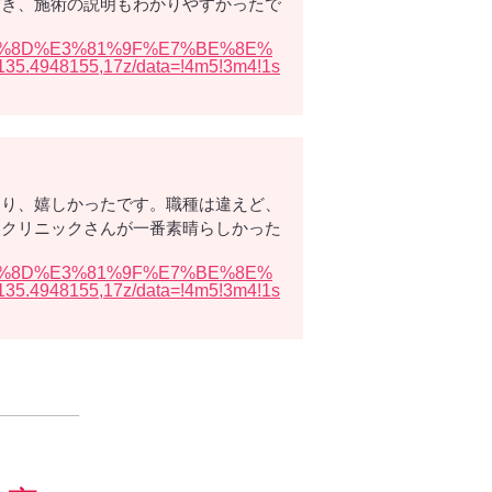
だき、施術の説明もわかりやすかったで
3%81%8D%E3%81%9F%E7%BE%8E%
948155,17z/data=!4m5!3m4!1s
さり、嬉しかったです。職種は違えど、
容クリニックさんが一番素晴らしかった
3%81%8D%E3%81%9F%E7%BE%8E%
948155,17z/data=!4m5!3m4!1s