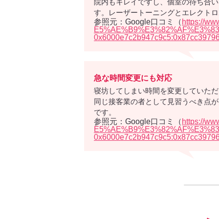
院内もキレイですし、個室の待ち合い
す。レーザートーニングとエレクトロ
参照元：Google口コミ（
https:/
E5%AE%B9%E3%82%AF%E3%83%AA
0x6000e7c2b947c9c5:0x87cc39796
急な時間変更にも対応
寝坊してしまい時間を変更していただ
同じ接客業の者として見習うべき点が
です。
参照元：Google口コミ（
https:/
E5%AE%B9%E3%82%AF%E3%83%AA
0x6000e7c2b947c9c5:0x87cc39796