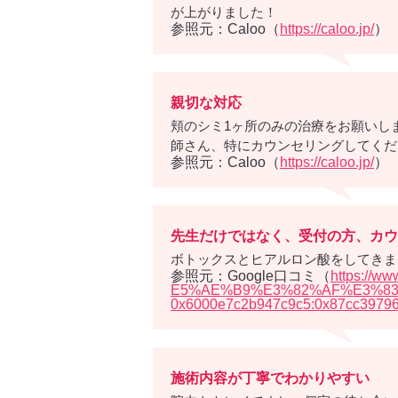
が上がりました！
参照元：Caloo（
https://caloo.jp/
）
親切な対応
頬のシミ1ヶ所のみの治療をお願いし
師さん、特にカウンセリングしてくだ
参照元：Caloo（
https://caloo.jp/
）
先生だけではなく、受付の方、カウ
ボトックスとヒアルロン酸をしてきま
参照元：Google口コミ（
https:/
E5%AE%B9%E3%82%AF%E3%83%AA
0x6000e7c2b947c9c5:0x87cc39796
施術内容が丁寧でわかりやすい