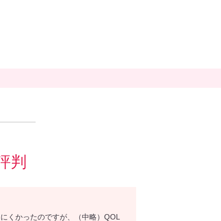
評判
にくかったのですが、（中略）QOL