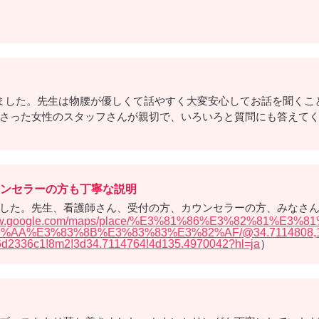
ました。先生は物腰が優しくて話やすく大変安心してお話を聞くこ
さった女性のスタッフさんが親切で、いろいろと質問にも答えて
ンセラーの方も丁寧な説明
した。先生、看護師さん、受付の方、カウンセラーの方、みなさ
/www.google.com/maps/place/%E3%81%86%E3%82%81%E
%E3%83%8B%E3%83%83%E3%82%AF/@34.7114808,135.4
d2336c1!8m2!3d34.7114764!4d135.4970042?hl=ja
）