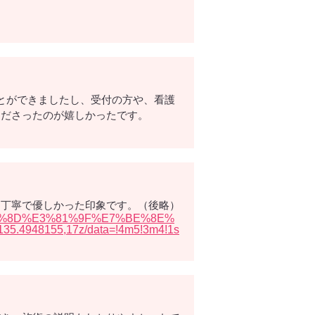
とができましたし、受付の方や、看護
くださったのが嬉しかったです。
ん丁寧で優しかった印象です。（後略）
3%81%8D%E3%81%9F%E7%BE%8E%
948155,17z/data=!4m5!3m4!1s